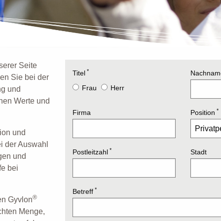
erer Seite
*
Titel
Nachnam
zen Sie bei der
Frau
Herr
ng und
chen Werte und
*
Firma
Position
tion und
ei der Auswahl
*
Postleitzahl
Stadt
ngen und
e bei
*
Betreff
®
den Gyvlon
schten Menge,